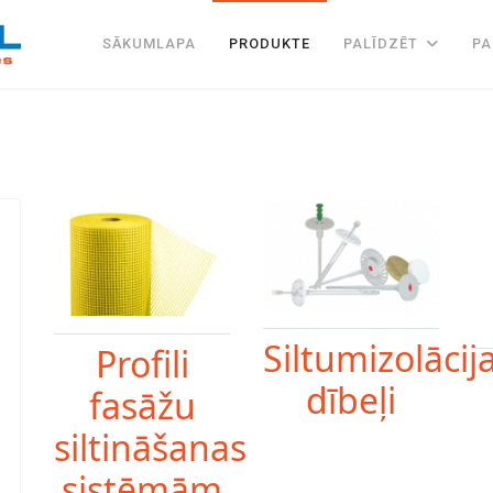
SĀKUMLAPA
PRODUKTE
PALĪDZĒT
PA
Siltumizolācij
Profili
dībeļi
fasāžu
siltināšanas
sistēmām