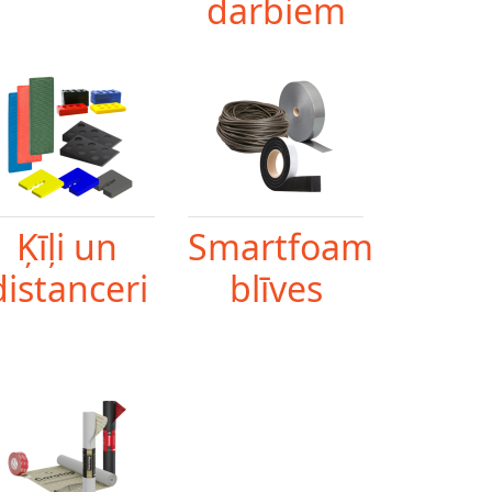
darbiem
Ķīļi un
Smartfoam
distanceri
blīves