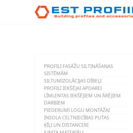
PROFILI FASĀŽU SILTINĀŠANAS
SISTĒMĀM
SILTUMIZOLĀCIJAS DĪBEĻI
PROFILI IEKŠĒJAI APDAREI
LĪMLENTAS IEKŠĒJIEM UN ĀRĒJIEM
DARBIEM
PIEDERUMI LOGU MONTĀŽAI
INSOLA CELTNIECĪBAS PUTAS
ĶĪĻI UN DISTANCERI
JUMTA MATERIĀLI