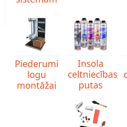
Insola
Piederumi
celtniecības
logu
putas
montāžai