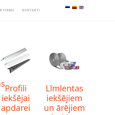
Select your language
R FIRMU
KONTAKTI
as
Profili
Līmlentas
iekšējai
iekšējiem
apdarei
un ārējiem