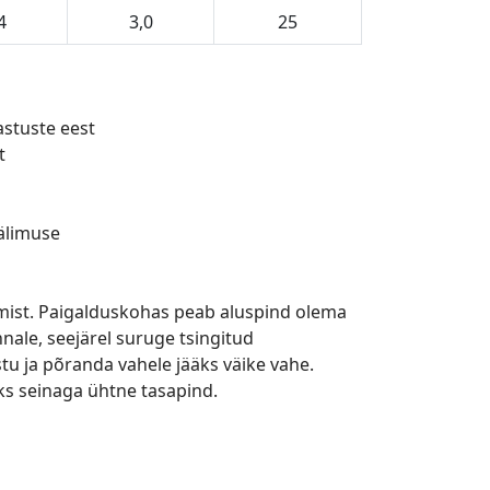
4
3,0
25
astuste eest
t
välimuse
amist. Paigalduskohas peab aluspind olema
nnale, seejärel suruge tsingitud
iistu ja põranda vahele jääks väike vahe.
kiks seinaga ühtne tasapind.