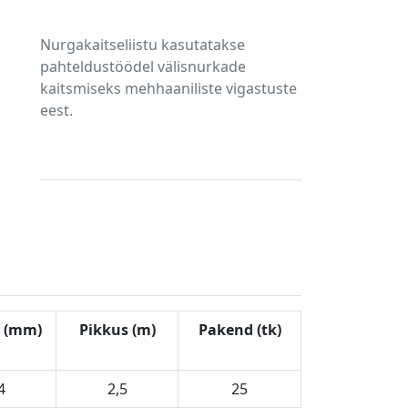
Nurgakaitseliistu kasutatakse
pahteldustöödel välisnurkade
kaitsmiseks mehhaaniliste vigastuste
eest.
 (mm)
Pikkus (m)
Pakend (tk)
4
2,5
25