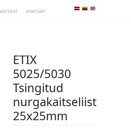
Vali keel
VÕTTEST
KONTAKT
ETIX
5025/5030
Tsingitud
nurgakaitseliist
25x25mm