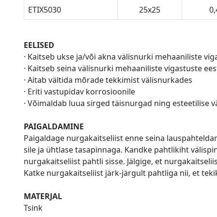
ETIX5030
25x25
0,
EELISED
· Kaitseb ukse ja/või akna välisnurki mehaaniliste vig
· Kaitseb seina välisnurki mehaaniliste vigastuste ees
· Aitab vältida mõrade tekkimist välisnurkades
· Eriti vastupidav korrosioonile
· Võimaldab luua sirged täisnurgad ning esteetilise 
PAIGALDAMINE
Paigaldage nurgakaitseliist enne seina lauspahteld
sile ja ühtlase tasapinnaga. Kandke pahtlikiht välispi
nurgakaitseliist pahtli sisse. Jälgige, et nurgakaitsel
Katke nurgakaitseliist järk-järgult pahtliga nii, et te
MATERJAL
Tsink