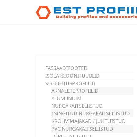
FASSAADITOOTED
ISOLATSIOONITÜÜBLID
SISEEHITUSPROFIILID
AKNALIITEPROFIILID
ALUMIINIUM
NURGAKAITSELIISTUD
TSINGITUD NURGAKAITSELIISTUD
KROHVIMAJAKAD / JUHTLIISTUD
PVC NURGAKAITSELIISTUD
LÕPETUSLIISTUD